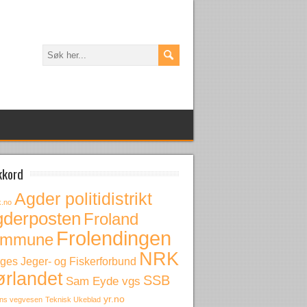
kkord
Agder politidistrikt
k.no
gderposten
Froland
Frolendingen
ommune
NRK
ges Jeger- og Fiskerforbund
ørlandet
SSB
Sam Eyde vgs
yr.no
ens vegvesen
Teknisk Ukeblad