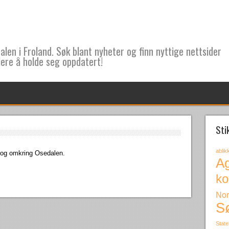
len i Froland. Søk blant nyheter og finn nyttige nettsider
lere å holde seg oppdatert!
Sti
ablik
i og omkring Osedalen.
A
k
Nor
S
Stat