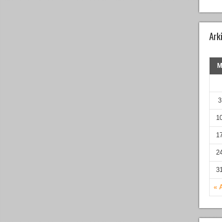
Ark
3
1
1
2
3
« 