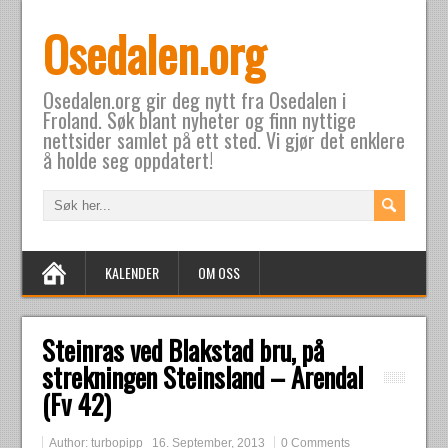
Osedalen.org
Osedalen.org gir deg nytt fra Osedalen i
Froland. Søk blant nyheter og finn nyttige
nettsider samlet på ett sted. Vi gjør det enklere
å holde seg oppdatert!
KALENDER
OM OSS
Steinras ved Blakstad bru, på
strekningen Steinsland – Arendal
(Fv 42)
Author:
turbopipp
16. September, 2013
0 Comments