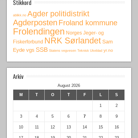
Stikkord
Agder politidistrikt
ablikk.no
Agderposten
Froland kommune
Frolendingen
Norges Jeger- og
NRK Sørlandet
Fiskerforbund
Sam
SSB
Eyde vgs
yr.no
Statens vegvesen
Teknisk Ukeblad
Arkiv
August 2026
M
T
O
T
F
L
S
1
2
3
4
5
6
7
8
9
10
11
12
13
14
15
16
17
18
19
20
21
22
23