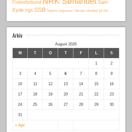
NRK Sørlandet
Fiskerforbund
Sam
SSB
Eyde vgs
yr.no
Statens vegvesen
Teknisk Ukeblad
Arkiv
August 2026
M
T
O
T
F
L
S
1
2
3
4
5
6
7
8
9
10
11
12
13
14
15
16
17
18
19
20
21
22
23
24
25
26
27
28
29
30
31
« Apr