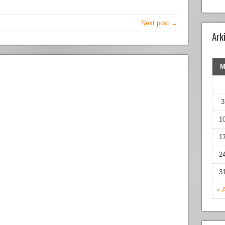
Next post →
Ark
3
1
1
2
3
« 