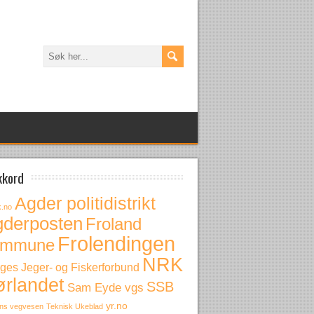
kkord
Agder politidistrikt
k.no
gderposten
Froland
Frolendingen
ommune
NRK
ges Jeger- og Fiskerforbund
ørlandet
SSB
Sam Eyde vgs
yr.no
ens vegvesen
Teknisk Ukeblad