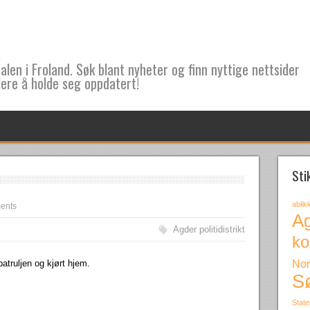
len i Froland. Søk blant nyheter og finn nyttige nettsider
lere å holde seg oppdatert!
Sti
ablik
ents
A
Agder politidistrikt
k
Nor
atruljen og kjørt hjem.
S
Stat