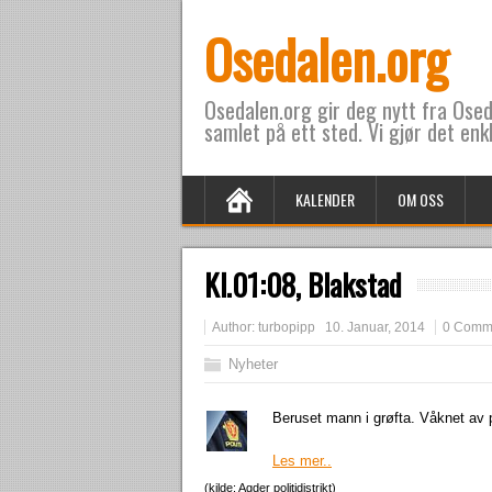
Osedalen.org
Osedalen.org gir deg nytt fra Oseda
samlet på ett sted. Vi gjør det enk
KALENDER
OM OSS
Kl.01:08, Blakstad
Author:
turbopipp
10. Januar, 2014
0 Comm
Nyheter
Beruset mann i grøfta. Våknet av p
Les mer..
(kilde: Agder politidistrikt)