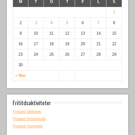
M
T
O
T
F
L
S
1
2
3
4
5
6
7
8
9
10
11
12
13
14
15
16
17
18
19
20
21
22
23
24
25
26
27
28
29
30
« Mar
Frititdsaktiviteter
Froland bibliotek
Froland fritidsklubb
Froland menighet