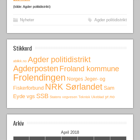
(kilde: Agder politidistrikt)
Nyheter
Agder politidistrikt
Stikkord
Agder politidistrikt
ablikk.no
Agderposten
Froland kommune
Frolendingen
Norges Jeger- og
NRK Sørlandet
Fiskerforbund
Sam
SSB
Eyde vgs
yr.no
Statens vegvesen
Teknisk Ukeblad
Arkiv
April 2018