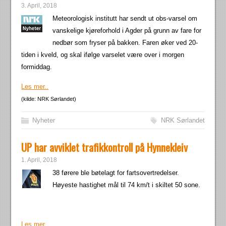
3. April, 2018
Meteorologisk institutt har sendt ut obs-varsel om
vanskelige kjøreforhold i Agder på grunn av fare for
nedbør som fryser på bakken. Faren øker ved 20-
tiden i kveld, og skal ifølge varselet være over i morgen
formiddag.
Les mer..
(kilde: NRK Sørlandet)
Nyheter
NRK Sørlandet
UP har avviklet trafikkontroll på Hynnekleiv
1. April, 2018
38 førere ble bøtelagt for fartsovertredelser.
Høyeste hastighet mål til 74 km/t i skiltet 50 sone.
Les mer..