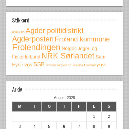
Stikkord
Agder politidistrikt
ablikk.no
Agderposten
Froland kommune
Frolendingen
Norges Jeger- og
NRK Sørlandet
Fiskerforbund
Sam
SSB
Eyde vgs
yr.no
Statens vegvesen
Teknisk Ukeblad
Arkiv
August 2026
M
T
O
T
F
L
S
1
2
3
4
5
6
7
8
9