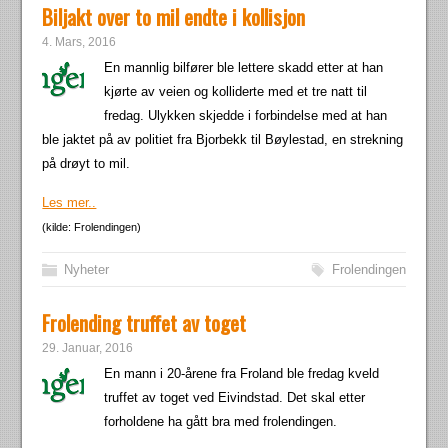
Biljakt over to mil endte i kollisjon
4. Mars, 2016
En mannlig bilfører ble lettere skadd etter at han
kjørte av veien og kolliderte med et tre natt til
fredag. Ulykken skjedde i forbindelse med at han
ble jaktet på av politiet fra Bjorbekk til Bøylestad, en strekning
på drøyt to mil.
Les mer..
(kilde: Frolendingen)
Nyheter
Frolendingen
Frolending truffet av toget
29. Januar, 2016
En mann i 20-årene fra Froland ble fredag kveld
truffet av toget ved Eivindstad. Det skal etter
forholdene ha gått bra med frolendingen.