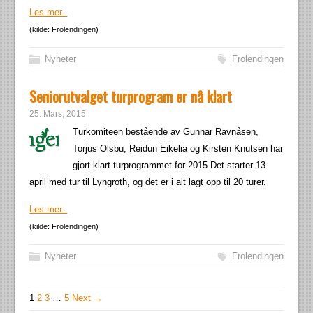
Les mer..
(kilde: Frolendingen)
Nyheter
Frolendingen
Seniorutvalget turprogram er nå klart
25. Mars, 2015
Turkomiteen bestående av Gunnar Ravnåsen,
Torjus Olsbu, Reidun Eikelia og Kirsten Knutsen har
gjort klart turprogrammet for 2015.Det starter 13.
april med tur til Lyngroth, og det er i alt lagt opp til 20 turer.
Les mer..
(kilde: Frolendingen)
Nyheter
Frolendingen
1
2
3
…
5
Next →