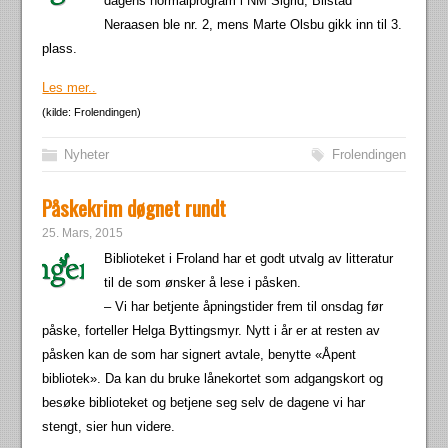
dagens normalprogram i NM Sigrid, Bilstad
Neraasen ble nr. 2, mens Marte Olsbu gikk inn til 3.
plass.
Les mer..
(kilde: Frolendingen)
Nyheter
Frolendingen
Påskekrim døgnet rundt
25. Mars, 2015
Biblioteket i Froland har et godt utvalg av litteratur
til de som ønsker å lese i påsken.
– Vi har betjente åpningstider frem til onsdag før
påske, forteller Helga Byttingsmyr. Nytt i år er at resten av
påsken kan de som har signert avtale, benytte «Åpent
bibliotek». Da kan du bruke lånekortet som adgangskort og
besøke biblioteket og betjene seg selv de dagene vi har
stengt, sier hun videre.