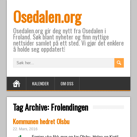
Osedalen.org
Osedalen.org gir deg nytt fra Osedalen i
Froland. Søk blant nyheter og finn nyttige
nettsider samlet på ett sted. Vi gjør det enklere
å holde seg oppdatert!
KALENDER
OM OSS
Tag Archive:
Frolendingen
Kommunen hedret Olsbu
22. Mars, 2016
Forrige uke fikk mor og far Olsbu, Helga og Kjetil