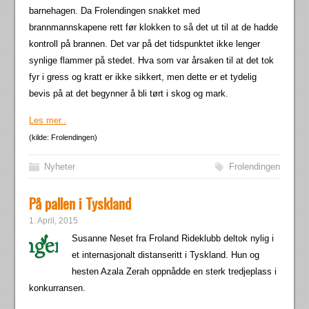
barnehagen. Da Frolendingen snakket med
brannmannskapene rett før klokken to så det ut til at de hadde
kontroll på brannen. Det var på det tidspunktet ikke lenger
synlige flammer på stedet. Hva som var årsaken til at det tok
fyr i gress og kratt er ikke sikkert, men dette er et tydelig
bevis på at det begynner å bli tørt i skog og mark.
Les mer..
(kilde: Frolendingen)
Nyheter
Frolendingen
På pallen i Tyskland
1. April, 2015
Susanne Neset fra Froland Rideklubb deltok nylig i
et internasjonalt distanseritt i Tyskland. Hun og
hesten Azala Zerah oppnådde en sterk tredjeplass i
konkurransen.